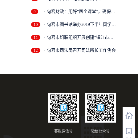
做...
9
· 句容财政：用好“四个课堂”，确保
主...
10
· 句容市图书馆举办2019下半年国学讲
座...
11
· 句容市妇联组织开展创建“镇江市巾
帼...
12
· 句容市司法局召开司法所长工作例会
客服微信号
微信公众号