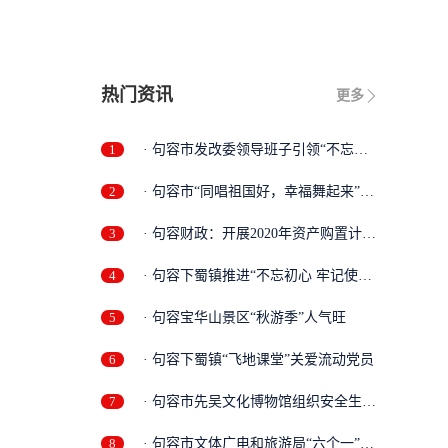
热门资讯
更多
1
· 句容市发改委领导班子引领“不忘初
心...
2
· 句容市“同唱祖国好，幸福舞起来”
第...
3
· 句容财政：开展2020年资产购置计划
专...
4
· 句容下蜀镇推进“不忘初心 牢记使
命”...
5
· 句容宝华山景区“秋游季”人气旺
6
· 句容下蜀镇“飞地课堂”关爱流动党员
7
· 句容市先吴文化博物馆组织安全生产
学...
8
· 句容市文体广电和旅游局“六个一”