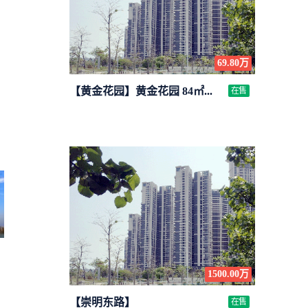
69.80万
【黄金花园】黄金花园 84㎡...
在售
1500.00万
【崇明东路】
在售