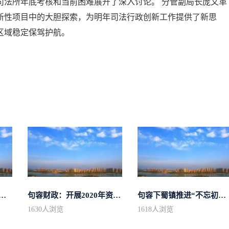
绕司法所年底考核和当前困难展开了深入讨论。 分管副局长庞文革
新性项目中的大胆探索，为明年司法行政创新工作提供了新思
区域稳定保驾护航。
同唱祖国好，幸福舞起来”第...
句容财政：开展2020年资产购置计划专...
句容下蜀镇推进“不忘初心 牢记使命”...
1630
人浏览
1618
人浏览