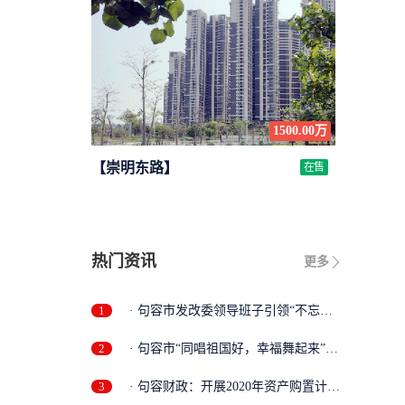
1500.00万
【崇明东路】
在售
热门资讯
更多
1
· 句容市发改委领导班子引领“不忘初
心...
2
· 句容市“同唱祖国好，幸福舞起来”
第...
3
· 句容财政：开展2020年资产购置计划
专...