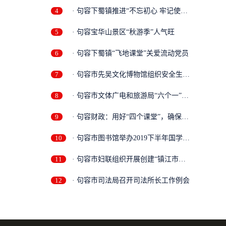
4
· 句容下蜀镇推进“不忘初心 牢记使
命”...
5
· 句容宝华山景区“秋游季”人气旺
6
· 句容下蜀镇“飞地课堂”关爱流动党员
7
· 句容市先吴文化博物馆组织安全生产
学...
8
· 句容市文体广电和旅游局“六个一”
做...
9
· 句容财政：用好“四个课堂”，确保
主...
10
· 句容市图书馆举办2019下半年国学讲
座...
11
· 句容市妇联组织开展创建“镇江市巾
帼...
12
· 句容市司法局召开司法所长工作例会